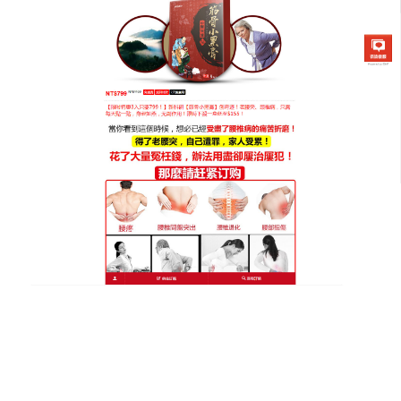
筋骨小黑膏專賣店
拒絕對酸痛妥協，頸椎病貼膏
用天然植物成分溫柔反擊
當肩頸酸痛再度來襲，不要再選擇默默隱忍，這款
頸
椎病貼膏
採用全天然植物成分，是用大自然力量溫柔
反擊的最好武器，包裝精緻、攜帶方便，隨時隨地撕
開即可使用，完全不受空間限制，強大的滲透力帶來
顯著的舒緩效果，能迅速緩解肌肉的疲勞與緊繃，恢
復原本的彈性，拒絕對酸痛妥協，選擇最天然、最有
效的方式，重新掌握身體的舒適權。