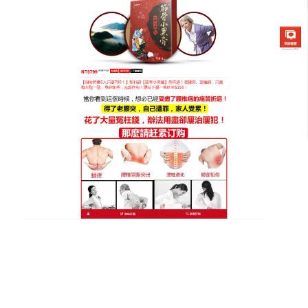
筋骨小黑膏專賣店
分類:
頸椎病貼膏
拒絕對酸痛妥協，頸椎病貼膏
用天然植物成分溫柔反擊
當肩頸酸痛再度來襲，不要再選擇默默隱忍，這款
頸
椎病貼膏
採用全天然植物成分，是用大自然力量溫柔
反擊的最好武器，包裝精緻、攜帶方便，隨時隨地撕