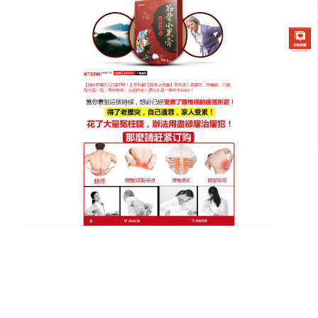
筋骨小黑膏專賣店
月份:
2025 年 10 月
頸椎病貼膏是熬夜加班黨的肩
頸加油站
熬夜趕報告、應酬應接不暇，肩頸緊繃感總在凌晨加
劇
，頸椎病貼膏
嚴選海拔3000米以上的野生艾草，搭
配薄荷腦帶來清涼舒適，雙重效應快速鎮靜肌肉緊