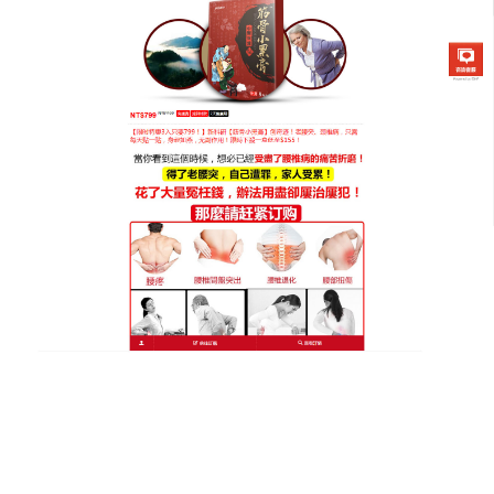
筋骨小黑膏專賣店
頸椎病貼膏是全家共享的健康
貼片，天然呵護無年齡限制
從學生到長輩，
頸椎病貼膏
適合全家使可！孩子課業
繁重肩頸緊張，貼一片放鬆肌肉；年輕人運動受傷，
貼一片加速恢復；長輩風濕肩痛，貼一片驅寒止痛，
艾草、薄荷等天然成分溫和無副作可，醫可級生產標
準，品質安心，頸椎病貼膏一盒多片裝，家庭囤貨更
划算，讓每個家庭成員都能擁有輕盈肩頸，共享健康
生活。是辦公室必備神器